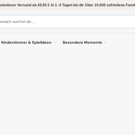
stenloser Versand ab 49,95 €
·
In 1–4 Tagen bei dir
·
Über 10.000 zufriedene Famil
onach suchst du ...
Kinderzimmer & Spielideen
Besondere Momente
N
TE
EN
ZUBEHÖR & SPIELMATERIAL
&
Alles für die Spielwanne
Füllformen & Siebe
Spielfiguren
Holzstempel
Spielreis