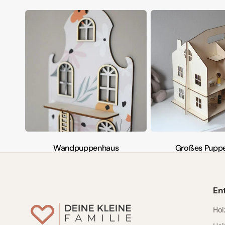
Wasser-Spielwanne
Spielwannen für Spielreis &
Spielerbsen
Wandpuppenhaus
Großes Pupp
En
Hol